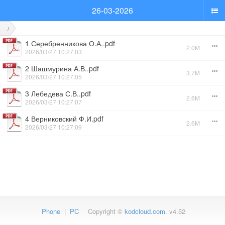
26-03-2026
/
1 Серебренникова О.А..pdf
2.0M
2026/03/27 10:27:03
2 Шашмурина А.В..pdf
3.7M
2026/03/27 10:27:05
3 Лебедева С.В..pdf
2.6M
2026/03/27 10:27:07
4 Верниковский Ф.И.pdf
2.6M
2026/03/27 10:27:09
Phone
|
PC
Copyright ©
kodcloud.com
. v4.52