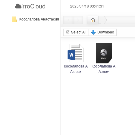
irroCloud
2025/04/18 03:41:31
Косолапова Анастасия Александровна (2)
Select All
Download
Косолапова А
Косолапова А
А.docx
А.mov